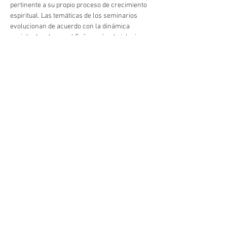
pertinente a su propio proceso de crecimiento 
espiritual. Las temáticas de los seminarios 
evolucionan de acuerdo con la dinámica 
espiritual en la que el Señor guía a la iglesia.
Compartir este evento
Copyright © 2024 Radiant Central Coast - All
Rights Reserved.
675 W Grand Ave, Grover Beach, CA 93433
hello@radiantcentralcoast.com
|
805-554-7299