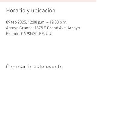
Horario y ubicación
09 feb 2025, 12:00 p.m. – 12:30 p.m.
Arroyo Grande, 1375 E Grand Ave, Arroyo
Grande, CA 93420, EE. UU.
Compartir este evento
Copyright © 2024 Radiant Central Coast - All
Rights Reserved.
675 W Grand Ave, Grover Beach, CA 93433
hello@radiantcentralcoast.com
|
805-554-7299