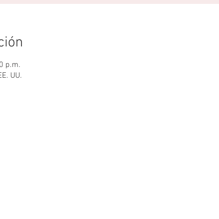
ción
0 p.m.
EE. UU.