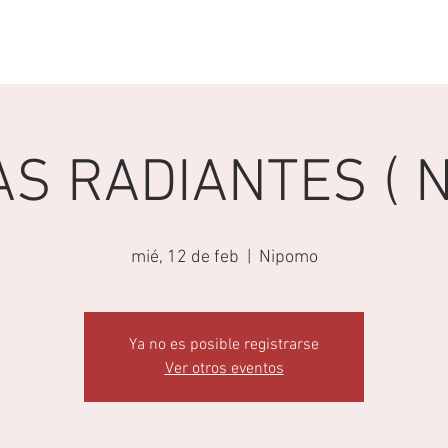
TAR
GRUPOS
SERVICIO ONLINE
AS RADIANTES ( 
mié, 12 de feb
  |  
Nipomo
Ya no es posible registrarse
Ver otros eventos